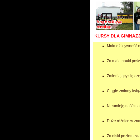
KURSY DLA GIMNAZ
Mała efektywność n
Za mało nauki poś
Zmieniający się cz
Ciągłe zmiany ksią
Nieumiejętność mo
Duże różnice w zna
Za niski poziom za