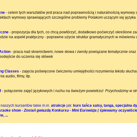
zne
- celem tych warsztatów jest praca nad poprawnością i naturalnością wymowy a
pektach wymowy sprawiających szczególne problemy Polakom uczącym się języka 
yczne
- propozycja dla tych, co chcą powtórzyć, dodatkowo poćwiczyć określone z
ędzie na aspekt praktyczny - poprawne użycie struktur gramatycznych w mówieniu 
 Action
- praca nad słownictwem; nowe słowa i zwroty powiązane tematycznie oraz 
podejście do uczenia się słówek
ing Classes
- zajęcia poświęcone ćwiczeniu umiejętności rozumienia tekstu słucha
a audio, filmy, itp.
J
- połączenie zajęć językowych i ruchu na świeżym powietrzu!
Przychodzimy w st
 naszych kursantów takie m.in.
atrakcje
jak:
kurs tańca salsy, tanga, specjalna 
raoke show -
Zostań gwiazdą Konkursu - Mini Eurowizja ( śpiewamy oczywiście
, ...