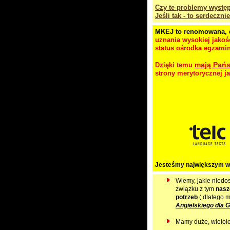
Czy te problemy występ
Jeśli tak - to serdeczn
MKEJ to renomowana, d
uznania wysokiej jakoś
status ośrodka egzami
mają Pań
Dzięki temu
strony merytorycznej ja
Jesteśmy największym w
Wiemy, jakie niedos
związku z tym
nasz
potrzeb
( dlatego m
Angielskiego dla 
Mamy duże, wielol