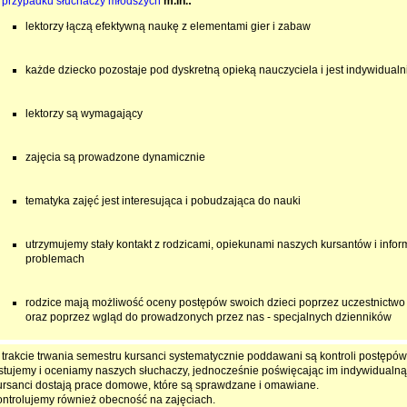
 przypadku słuchaczy młodszych
m.in.:
lektorzy łączą efektywną naukę z elementami gier i zabaw
każde dziecko pozostaje pod dyskretną opieką nauczyciela i jest indywidual
lektorzy są wymagający
zajęcia są prowadzone dynamicznie
tematyka zajęć jest interesująca i pobudzająca do nauki
utrzymujemy stały kontakt z rodzicami, opiekunami naszych kursantów i inf
problemach
rodzice mają możliwość oceny postępów swoich dzieci poprzez uczestnictwo w
oraz poprzez wgląd do prowadzonych przez nas - specjalnych dzienników
trakcie trwania semestru kursanci systematycznie poddawani są kontroli postępó
stujemy i oceniamy naszych słuchaczy, jednocześnie poświęcając im indywidualną
rsanci dostają prace domowe, które są sprawdzane i omawiane.
ntrolujemy również obecność na zajęciach.