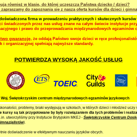
ują również w klasie, do której uczęszcza Państwa dziecko / dzieci?
ie zapraszamy do zapoznania się z naszą ofertą kursów dla dzieci i gimna
oświadczona firma w prowadzeniu praktycznych i skutecznych kursów
ci świadczonych przez nas usług znane na całym świecie instytucje przy
nacyjnego i prawo do przeprowadzania międzynarodowych egzaminów ce
stwo gwarancję
, że oddają Państwo swoje dzieci w ręce profesjonalist
k i organizacyjnej spełniają najwyższe standardy.
POTWIERDZA WYSOKĄ JAKOŚĆ USŁUG
 Woj. Świętokrzyskim centrum międzynarodowych egzaminów językowych
konałości, problemy, braki występują w szkołach, w których dzieci i młodzież uczy
e kursy są tak przygotowane by były rozwiązaniem dla tych problemów i reali
.in. utworzyliśmy przy Instytucie Brytyjskim MKEJ -
Świętokrzyskie Centrum Dosk
Gimnazjalistów
).
etnie doświadczenie w efektywnym nauczaniu języków obcych.