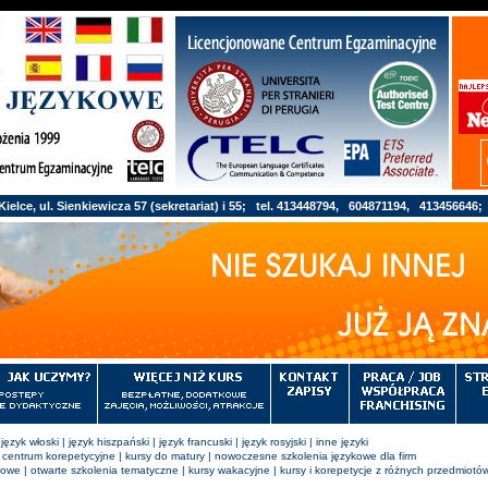
elce, ul. Sienkiewicza 57 (sekretariat) i 55; tel. 413448794, 604871194, 413456646
|
język włoski
|
język hiszpański
|
język francuski
|
język rosyjski
|
inne języki
|
centrum korepetycyjne
|
kursy do matury
|
nowoczesne szkolenia językowe dla firm
kowe
|
otwarte szkolenia tematyczne
|
kursy wakacyjne
|
kursy i korepetycje z różnych przedmiotó