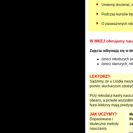
Umiemy docierać, w
Podczas kursów bę
O zauważonych isto
W MKEJ oferujemy naukę
Zajęcia odbywają się w 
dzieci młodszych
p
dzieci starszych, m
LEKTORZY
Sądzimy, że u Ľródła nasz
pomóc słuchaczom zdobyć j
Przy rekrutacji kadry naucz
otwarci, a przede wszystk
Nasi lektorzy mają predysp
JAK UCZYMY?
M
Dopasowane i
Pr
skuteczne metody
za
nauczania