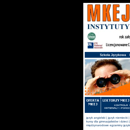
Szkoła Językowa Ki
język angielski
|
język niemiecki
kursy dla gimnazjalistów i dzieci
międzynarodowe egzaminy języ