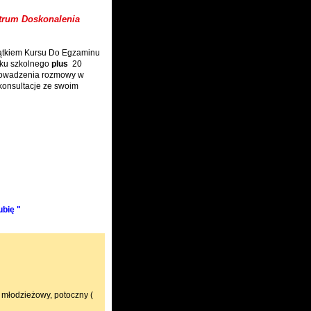
trum Doskonalenia
jątkiem Kursu Do Egzaminu
roku szkolnego
plus
20
prowadzenia rozmowy w
konsultacje ze swoim
lubię "
i młodzieżowy, potoczny (