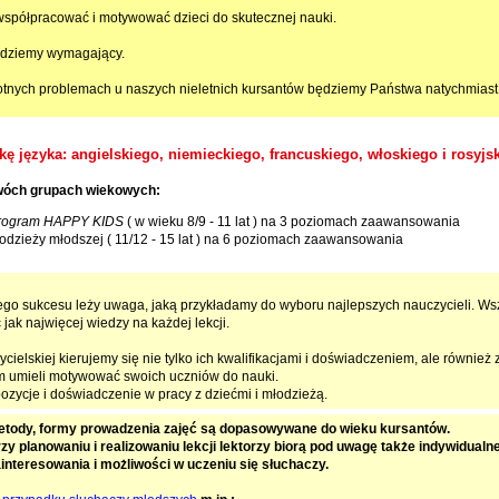
spółpracować i motywować dzieci do skutecznej nauki.
dziemy wymagający.
tnych problemach u naszych nieletnich kursantów będziemy Państwa natychmiast
 języka: angielskiego, niemieckiego, francuskiego, włoskiego i rosyjs
dwóch grupach wiekowych:
rogram HAPPY KIDS
( w wieku 8/9 - 11 lat ) na 3 poziomach zaawansowania
łodzieży młodszej ( 11/12 - 15 lat ) na 6 poziomach zaawansowania
ego sukcesu leży uwaga, jaką przykładamy do wyboru najlepszych nauczycieli. Ws
ak najwięcej wiedzy na każdej lekcji.
ycielskiej kierujemy się nie tylko ich kwalifikacjami i doświadczeniem, ale również z
im umieli motywować swoich uczniów do nauki.
ozycje i doświadczenie w pracy z dziećmi i młodzieżą.
etody, formy prowadzenia zajęć są dopasowywane do wieku kursantów.
zy planowaniu i realizowaniu lekcji lektorzy biorą pod uwagę także indywidualn
interesowania i możliwości w uczeniu się słuchaczy.