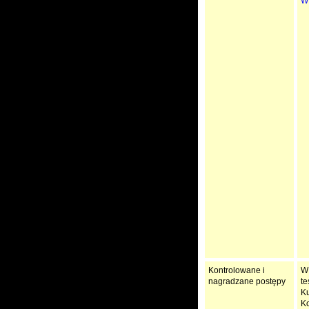
W
Kontrolowane i
W 
nagradzane postępy
te
Ku
Ko