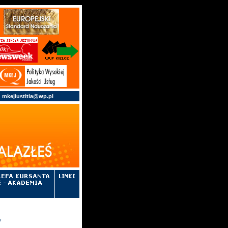
;
mkejiustitia@wp.pl
w