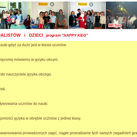
JALISTÓW i DZIECI
program
"HAPPY KIDS"
auki gdyż za dużo jest w klasie uczniów.
więconej mówieniu w języku obcym.
ęsto nauczyciele języka obcego.
żek.
tywowania uczniów do nauki.
jomości języka w obrębie uczniów z jednej klasy.
awansowania prowadzonych zajęć, ciągłe przerabianie tych samych zagadnień gr