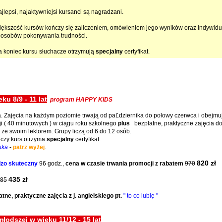
jlepsi, najaktywniejsi kursanci są nagradzani.
ększość kursów kończy się zaliczeniem, omówieniem jego wyników oraz indywidu
posobów pokonywania trudności.
 koniec kursu słuchacze otrzymują
specjalny
certyfikat.
ku 8/9 - 11 lat
program HAPPY KIDS
Zajęcia na każdym poziomie trwają od paĽdziernika do połowy czerwca i obejmują
kcji ( 40 minutowych ) w ciągu roku szkolnego
plus
bezpłatne, praktyczne zajęcia d
 ze swoim lektorem. Grupy liczą od 6 do 12 osób.
ńczy kurs otrzyma
specjalny
certyfikat.
uka
-
patrz wyżej
.
820 zł
dzo skuteczny
96 godz.,
cena w czasie trwania promocji z rabatem
970
435 zł
85
tne, praktyczne zajęcia z j. angielskiego pt.
" to co lubię "
łodszej w wieku 11/12 - 15 lat