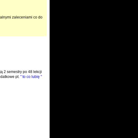
alnymi zaleceniami co do
 2 semestry po 48 lekcji
odatkowe pt.
" to co lubię "