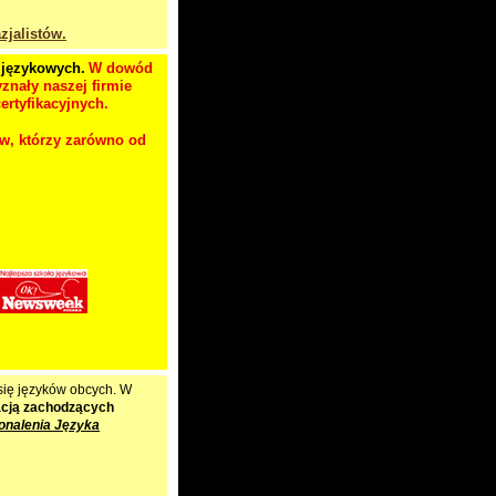
zjalistów.
 językowych.
W dowód
znały naszej firmie
rtyfikacyjnych.
ów, którzy zarówno od
 się języków obcych. W
zacją zachodzących
onalenia Języka