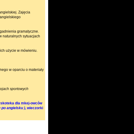
ngielskiej. Zajęcia
angielskiego
agadnienia gramatyczne.
w naturalnych sytuacjach
ich użycie w mówieniu.
nego w oparciu o materiały
rojach sportowych
dyskoteka dla mkej-owców
 po angielsku )
, wieczorki