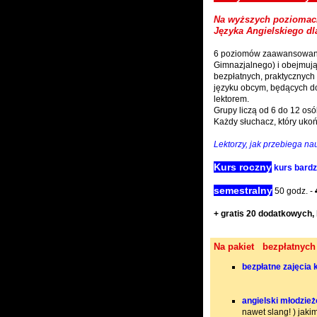
Na wyższych poziomach
Języka Angielskiego dl
6 poziomów zaawansowania
Gimnazjalnego) i obejmują 
bezpłatnych, praktycznych
języku obcym, będących do
lektorem.
Grupy liczą od 6 do 12 osó
Każdy słuchacz, który uko
Lektorzy, jak przebiega na
Kurs roczny
kurs bard
semestralny
50 godz. -
+ gratis 20 dodatkowych,
Na pakiet bezpłatn
bezpłatne zajęcia
angielski młodzie
nawet slang! ) jaki