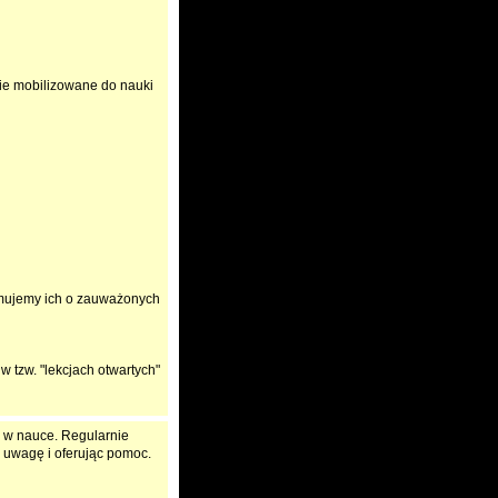
nie mobilizowane do nauki
ormujemy ich o zauważonych
 tzw. "lekcjach otwartych"
w w nauce. Regularnie
 uwagę i oferując pomoc.