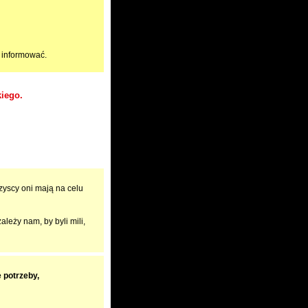
 informować.
kiego.
zyscy oni mają na celu
ależy nam, by byli mili,
e potrzeby,