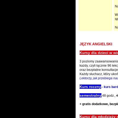
Na
Wi
s
Na
JĘZYK ANGIELSKI
Kursy dla dzieci w wie
3 poziomy zaawansowania. 
każdy, czyli łącznie 96 le
oraz bezpłatne konsultacje
Każdy słuchacz, który uko
Lektorzy, jak przebiega na
Kurs roczny
- kurs bar
semestralny
48 godz.,
4
+ gratis dodatkowe, bezpła
Kursy dla młodzieży m