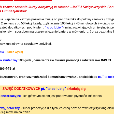
 zaawansowania kursy odbywają w ramach - MKEJ Świętokrzyskie Cen
a Gimnazjalistów.
. Zajęcia na każdym poziomie trwają od paĽdziernika do połowy czerwca ( z wy
2 semestry po 50 lekcji każdy, czyli łącznie 100 lekcji ( 40 minutowych ) w ciągu 
 zajęć dodatkowych pod tytułem:
" to co lubię "
( m.in.: rozwijających umiejętność 
skonałym sposobem na przezwyciężenie bariery w mówieniu, ... ) oraz bezpłatne 
b.
ńczy kurs otrzyma
specjalny
certyfikat.
uka
-
patrz wyżej
.
849 zł
zo skuteczny
100 godz.,
cena w czasie trwania promocji z rabatem
998
449 zł
499
 bezpłatnych, praktycznych zajęć komunikacyjnych z j. angielskiego
pt. " to co 
ych ZAJĘĆ DODATKOWYCH
pt. "to co lubię"
składają się:
 konwersacyjne
- ich głównym celem jest poprawianie płynności mówienia
żowy, potoczny
- super propozycja dla tych, co chcą poznać również język angielsk
m się mówi na co dzień