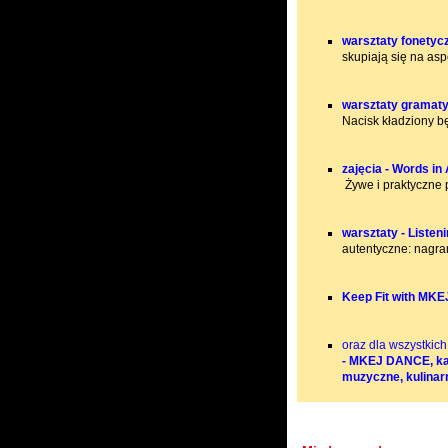
warsztaty fonetyc
skupiają się na as
warsztaty gramat
Nacisk kładziony b
zajęcia - Words in
Żywe i praktyczne 
warsztaty - Listen
autentyczne: nagrani
Keep Fit with MKE
oraz dla wszystkich
- MKEJ DANCE, ka
muzyczne, kulinarne